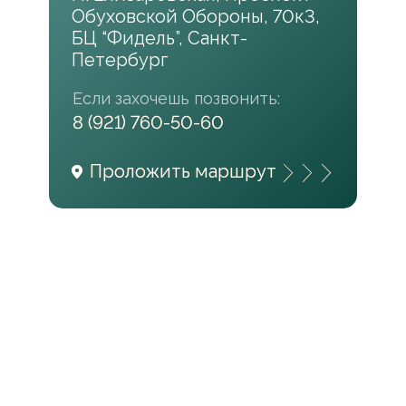
Обуховской Обороны, 70к3,
БЦ “Фидель”, Санкт-
Петербург
Если захочешь позвонить:
8 (921) 760-50-60
8 (921) 760-50-60
Проложить маршрут
Проложить маршрут